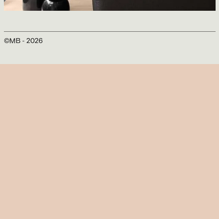
Livmore
ACT architecture design
©MB -
2026