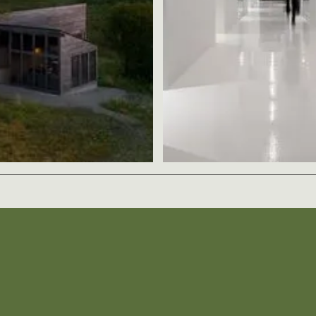
Thicket Studio
LightSpeed, phase 
ott Brown Architects
ACDF Architectur