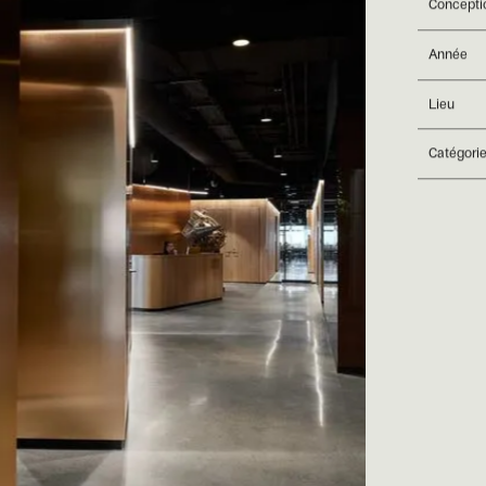
Concepti
Année
Lieu
Catégori