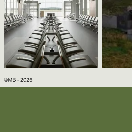
Aérogare de Rouyn-Noranda
©MB -
2026
EVOQ + ARTCAD
Abb