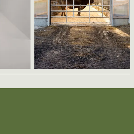
3
Étable au Gré des Champs
e
la Shed architecture