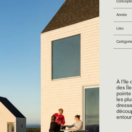
Concepti
Année
Lieu
Catégori
À l’île
des Îl
pointe
les pl
dresse
découp
entoura