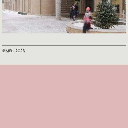
École Primaire Stadacona
Jérôme Lapierre architecte, ABCP architecture et Lab-École
©MB -
2026