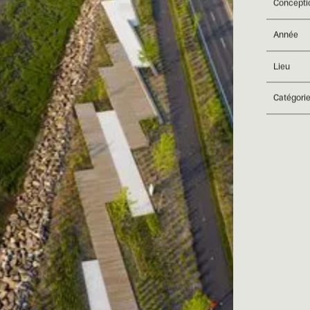
Concepti
Année
Lieu
Catégori