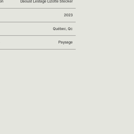
on
Daoust Lestage Lizotte Stecker
2023
Québec, Qc
e
Paysage