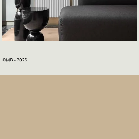
Livmore
ACT architecture design
©MB -
2026